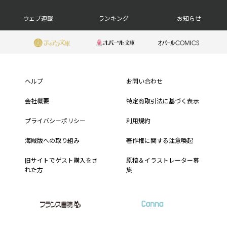
ッ
ウェブ連載
ランキング
お知らせ
タ
ー
フ
ナ
ッ
ヘルプ
お問い合わせ
ビ
タ
会社概要
特定商取引法に基づく表示
ー
プライバシーポリシー
利用規約
メ
海賊版への取り組み
著作権に関する注意喚起
ニ
旧サイトでゲスト購入をさ
原稿＆イラストレーター募
れた方
集
ュ
ー