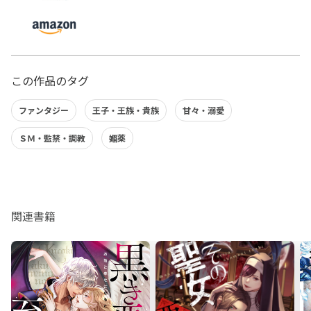
この作品のタグ
ファンタジー
王子・王族・貴族
甘々・溺愛
ＳＭ・監禁・調教
媚薬
関連書籍