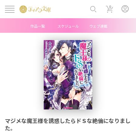
0
作品一覧
スケジュール
ウェブ連載
ヘ
ッ
ダ
ー
中
央
メ
マジメな魔王様を誘惑したらドＳな絶倫になりまし
ニ
た。
ュ