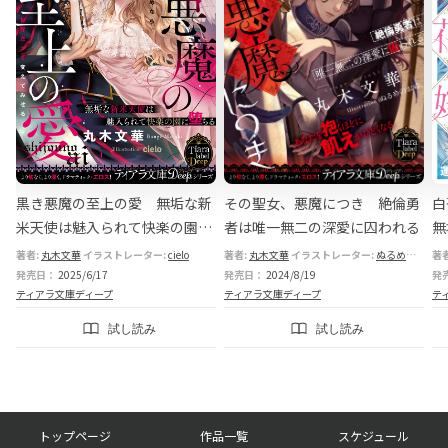
黒き悪魔の至上の愛 無垢な新
その聖女、悪魔につき 絶倫勇
白
米天使は魅入られて快楽の園に
者は唯一無二の深愛に囚われる
無
堕ちる
著者:
丸木文華
イラストレーター:
cielo
著者:
丸木文華
イラストレーター:
ぬるめのおゆ。
著
発売日：
2025/6/17
発売日：
2024/8/19
発
ティアラ文庫ディープ
ティアラ文庫ディープ
テ
試し読み
試し読み
フ
トップページ
作品一覧
スケジュール