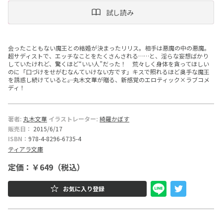
試し読み
ー
文
会ったこともない魔王との結婚が決まったリリス。相手は悪魔の中の悪魔。
庫
超サディストで、エッチなことをたくさんされる……と、淫らな妄想ばかり
していたけれど、驚くほど“いい人”だった！ 荒々しく身体を貪ってほしい
のに「口づけをせがむなんていけない方です」キスで照れるほど奥手な魔王
を誘惑し続けていると――。丸木文華が贈る、新感覚のエロティック×ラブコメ
ディ！
著者:
丸木文華
イラストレーター:
綺羅かぼす
販売日：
2015/6/17
ISBN：
978-4-8296-6735-4
ティアラ文庫
定価：￥649（税込）
お気に入り登録