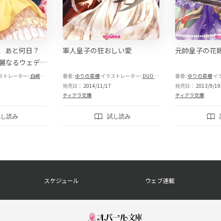
、あと何日？
軍人皇子の狂おしい愛
元帥皇子の花
麗なるウェディ
ストレーター:
白崎小夜
著者:
ゆりの菜櫻
イラストレーター:
DUO BRAND.
著者:
ゆりの菜櫻
イ
発売日：
2014/11/17
発売日：
2013/9/19
ティアラ文庫
ティアラ文庫
試し読み
試し読み
スケジュール
ウェブ連載