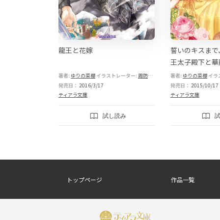
ローズ 伯爵の
龍王と花嫁
誓いのキスまで
王太子殿下と華
ングロード
トレーター:
早瀬あきら
著者:
ゆりの菜櫻
イラストレーター:
周防佑未
著者:
ゆりの菜櫻
イラ
発売日：
2016/3/17
発売日：
2015/10/17
ティアラ文庫
ティアラ文庫
し読み
試し読み
フ
トップページ
作品一覧
ッ
タ