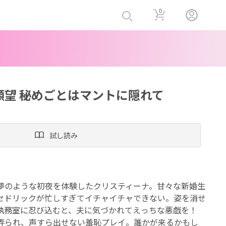
0
願望 秘めごとはマントに隠れて
試し読み
夢のような初夜を体験したクリスティーナ。甘々な新婚生
セドリックが忙しすぎてイチャイチャできない。姿を消せ
執務室に忍び込むと、夫に気づかれてえっちな悪戯を！
弄られ、声すら出せない羞恥プレイ。誰かが来るかもし