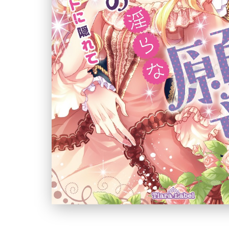
ュ
ー
文
庫