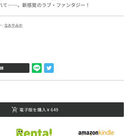
れて……。新感覚のラブ・ファンタジー！
ー:
なおやみか
録
電子版を購入￥649