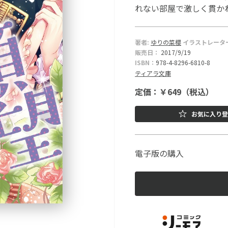
れない部屋で激しく貫か
著者:
ゆりの菜櫻
イラストレータ
販売日：
2017/9/19
ISBN：
978-4-8296-6810-8
ティアラ文庫
定価：￥649（税込）
お気に入り登
電子版の購入