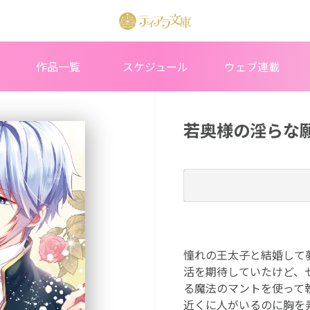
作品一覧
スケジュール
ウェブ連載
若奥様の淫らな
憧れの王太子と結婚して
活を期待していたけど、
る魔法のマントを使って
近くに人がいるのに胸を