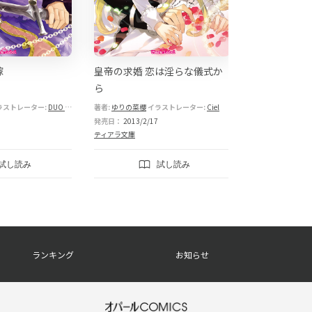
嫁
皇帝の求婚 恋は淫らな儀式か
シークレット
ら
甘い唇
ラストレーター:
DUO BRAND.
著者:
ゆりの菜櫻
イラストレーター:
Ciel
著者:
ゆりの菜櫻
イ
発売日：
2013/2/17
発売日：
2011/6/
ティアラ文庫
ティアラ文庫
試し読み
試し読み
ランキング
お知らせ