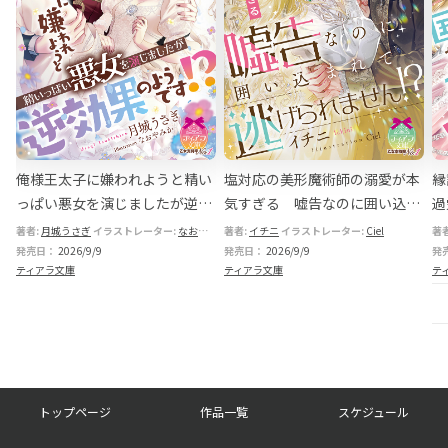
！
俺様王太子に嫌われようと精い
塩対応の美形魔術師の溺愛が本
縁
、
っぱい悪女を演じましたが逆効
気すぎる 嘘告なのに囲い込ま
過
さ
果のようです!?
れて逃げられません!?
い
著者:
月城うさぎ
イラストレーター:
なおやみか
著者:
イチニ
イラストレーター:
Ciel
著
発売日：
2026/9/9
発売日：
2026/9/9
発
ティアラ文庫
ティアラ文庫
テ
フ
トップページ
作品一覧
スケジュール
ッ