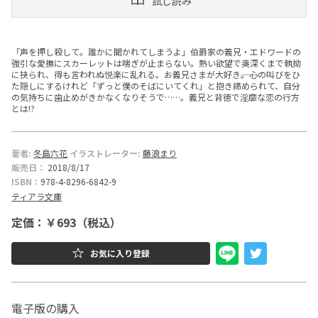
試し読み
ー
文
「声を押し殺して。誰かに聞かれてしまうよ」伯爵家の義兄・エドワードの
強引な愛撫にスカーレットは喘ぎが止まらない。熱い欲望で奥深くまで執拗
庫
に抉られ、得も言われぬ悦楽に乱れる。お義兄さまが大好き――。心の叫びをひ
た隠しにするけれど「ずっと僕のそばにいてくれ」と抱き締められて、自分
の気持ちに歯止めがきかなくなりそうで……。義兄と背徳で淫靡な恋の行方
とは!?
著者:
冬島六花
イラストレーター:
藤浪まり
販売日：
2018/8/17
ISBN：
978-4-8296-6842-9
ティアラ文庫
定価：￥693（税込）
お気に入り登録
電子版の購入