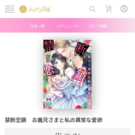
0
作品一覧
スケジュール
ウェブ連載
ヘ
ッ
ダ
ー
中
央
メ
禁断恋鎖 お義兄さまと私の異常な愛欲
ニ
ュ