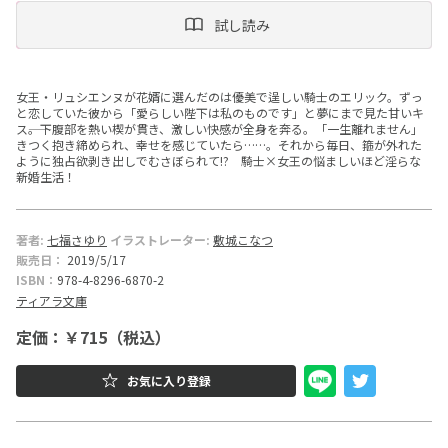
試し読み
ー
文
女王・リュシエンヌが花婿に選んだのは優美で逞しい騎士のエリック。ずっ
庫
と恋していた彼から「愛らしい陛下は私のものです」と夢にまで見た甘いキ
ス――。下腹部を熱い楔が貫き、激しい快感が全身を奔る。「一生離れません」
きつく抱き締められ、幸せを感じていたら……。それから毎日、箍が外れた
ように独占欲剥き出しでむさぼられて!? 騎士×女王の悩ましいほど淫らな
新婚生活！
著者:
七福さゆり
イラストレーター:
敷城こなつ
販売日：
2019/5/17
ISBN：
978-4-8296-6870-2
ティアラ文庫
定価：￥715（税込）
お気に入り登録