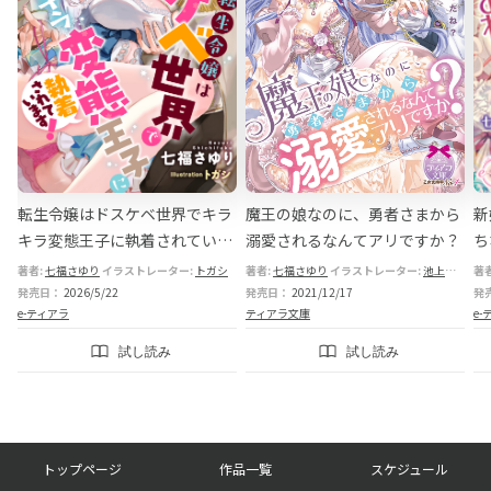
ー
転生令嬢はドスケベ世界でキラ
魔王の娘なのに、勇者さまから
新
に
キラ変態王子に執着されていま
溺愛されるなんてアリですか？
ち
す！
様
七福さゆり
著者:
七福さゆり
麻生ミカリ
イラストレーター:
イラストレーター:
トガシ
駒城ミチヲ
著者:
七福さゆり
イラストレーター:
池上紗京
著
さ
発売日：
2026/5/22
発売日：
2021/12/17
発
e-ティアラ
ティアラ文庫
e-
試し読み
試し読み
フ
トップページ
作品一覧
スケジュール