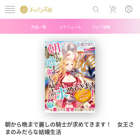
0
作品一覧
スケジュール
ウェブ連載
ヘ
ッ
ダ
ー
中
央
メ
朝から晩まで麗しの騎士が求めてきます！ 女王さ
ニ
まのみだらな結婚生活
ュ