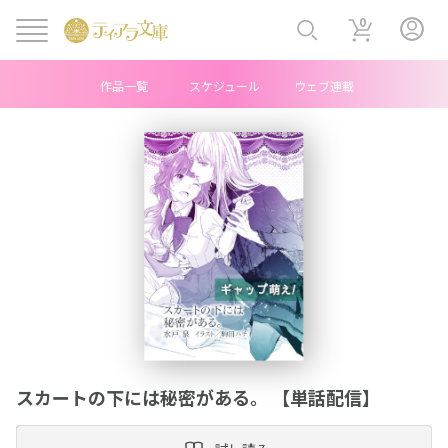
0
作品一覧
スケジュール
ウェブ連載
ヘ
ッ
ダ
ー
中
央
メ
スカートの下には秘密がある。 【単話配信】
ニ
ュ