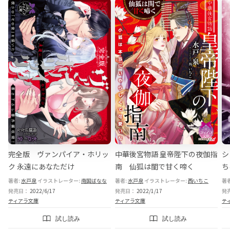
ー
完全版 ヴァンパイア・ホリッ
中華後宮物語 皇帝陛下の夜伽指
シ
ク 永遠にあなただけ
南 仙狐は閨で甘く啼く
ち
永谷圓さくら
著者:
水戸泉
イラストレーター:
イラストレーター:
池上紗京
南国ばなな
壱也
駒田ハチ
著者:
水戸泉
イラストレーター:
西いちこ
著
発売日：
2022/6/17
発売日：
2022/1/17
発
ティアラ文庫
ティアラ文庫
テ
試し読み
試し読み