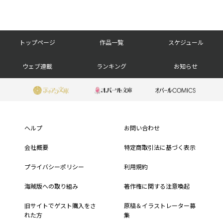
フ
トップページ
作品一覧
スケジュール
ッ
ウェブ連載
ランキング
お知らせ
タ
ー
フ
ナ
ッ
ヘルプ
お問い合わせ
ビ
タ
会社概要
特定商取引法に基づく表示
ー
プライバシーポリシー
利用規約
メ
海賊版への取り組み
著作権に関する注意喚起
ニ
旧サイトでゲスト購入をさ
原稿＆イラストレーター募
れた方
集