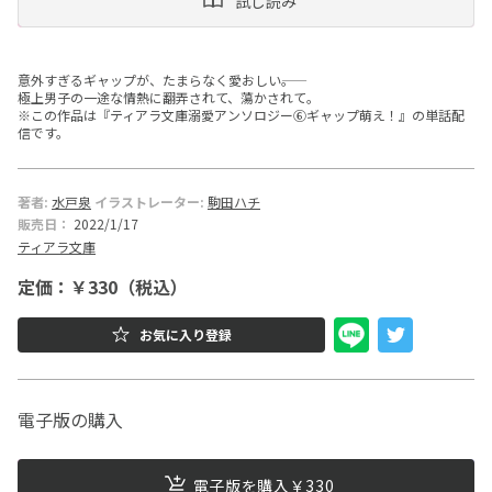
試し読み
ー
文
意外すぎるギャップが、たまらなく愛おしい――。
極上男子の一途な情熱に翻弄されて、蕩かされて。
庫
※この作品は『ティアラ文庫溺愛アンソロジー⑥ギャップ萌え！』の単話配
信です。
著者:
水戸泉
イラストレーター:
駒田ハチ
販売日：
2022/1/17
ティアラ文庫
定価：￥330（税込）
お気に入り登録
電子版の購入
電子版を購入￥330