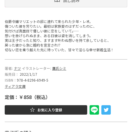
試し読み
ー
文
伯爵令嬢マリエットの邸に連れて来られた少年・レオ。
傷ついた彼を労りたい。最初は家族愛のはずだったのに、
庫
気付けば真面目で優しい彼に恋をしていて――。
想いを告げられぬまま、ある日彼は姿を消してしまう。
実は王子だったと知り、ますます叶わぬ想いを持て余していると、
戻った彼から急に婚約を宣言され!?
切ない恋を乗り越えた先に待っていた、甘々で淫らな幸せ新婚生活！
著者:
ナツ
イラストレーター:
鷹氏シミ
販売日：
2022/1/17
ISBN：
978-4-8296-6949-5
ティアラ文庫
定価：￥858（税込）
お気に入り登録