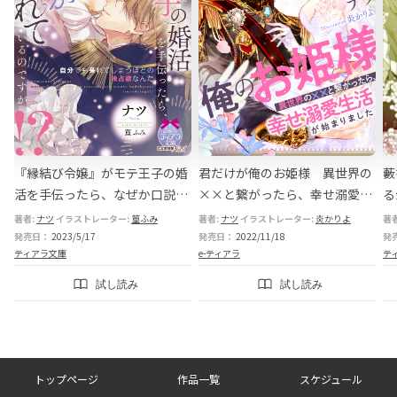
と
『縁結び令嬢』がモテ王子の婚
君だけが俺のお姫様 異世界の
藪
活を手伝ったら、なぜか口説か
××と繋がったら、幸せ溺愛生
る
れているのですが!?
活が始まりました
信
著者:
ナツ
イラストレーター:
篁ふみ
著者:
ナツ
イラストレーター:
炎かりよ
著
発売日：
2023/5/17
発売日：
2022/11/18
発
ティアラ文庫
e-ティアラ
テ
試し読み
試し読み
フ
トップページ
作品一覧
スケジュール