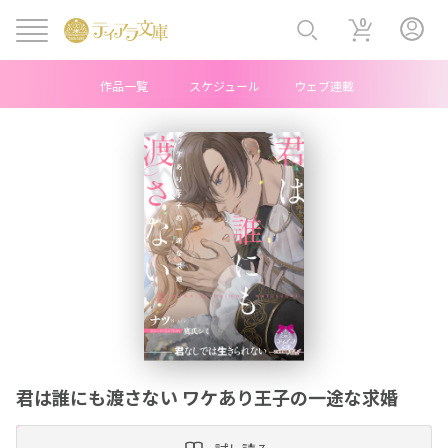
0
作品一覧
スケジュール
ウェブ連載
ヘ
ッ
ダ
ー
中
央
メ
君は誰にも渡さない ワケあり王子の一途な求婚
ニ
ュ