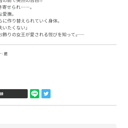
の前で突然の告白!?
き寄せられ……。
な愛撫。
らに作り替えられていく身体。
失いたくない」
飾りの女王が愛される悦びを知って――。
ー:
鶴
録