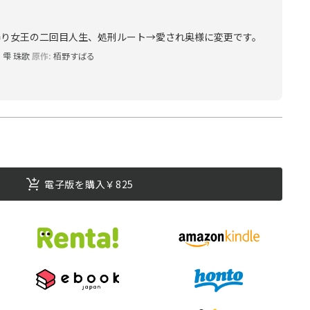
飾り女王の二回目人生、処刑ルート→愛され奥様に変更です。
:
雫 珠歌
原作:
栢野すばる
電子版を購入￥825