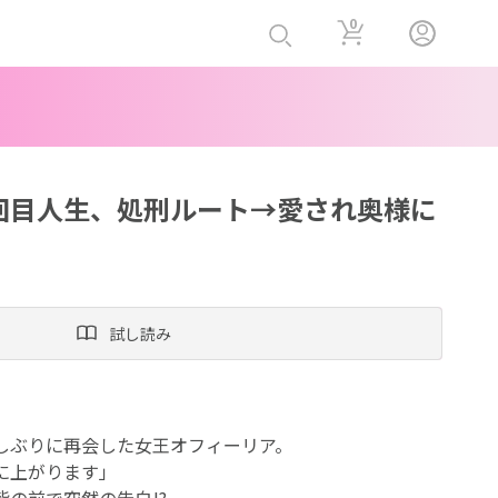
0
回目人生、処刑ルート→愛され奥様に
試し読み
しぶりに再会した女王オフィーリア。
に上がります」