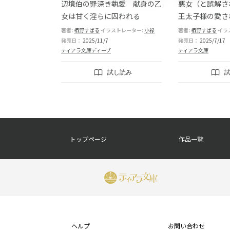
くみだらに躾け
辺境伯の罪深き執愛 献身の乙
悪女（と誤解さ
性の騎士団長が
女は甘く淫らに囚われる
王太子様の愛さ
離してくれませ
です!? ～新婚
トレーター:
鶴
著者:
栢野すばる
イラストレーター:
小禄
著者:
栢野すばる
イラ
発売日：
2025/11/7
発売日：
2025/7/17
ティアラ文庫ディープ
ティアラ文庫
し読み
試し読み
フ
トップページ
作品一覧
ッ
タ
ー
ナ
フ
ビ
ッ
ヘルプ
お問い合わせ