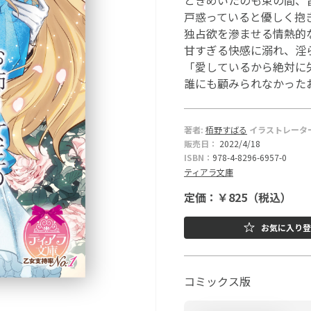
ときめいたのも束の間、皆
戸惑っていると優しく抱
独占欲を滲ませる情熱的
甘すぎる快感に溺れ、淫
「愛しているから絶対に
誰にも顧みられなかったお
著者:
栢野すばる
イラストレータ
販売日：
2022/4/18
ISBN：
978-4-8296-6957-0
ティアラ文庫
定価：￥825（税込）
お気に入り登
コミックス版