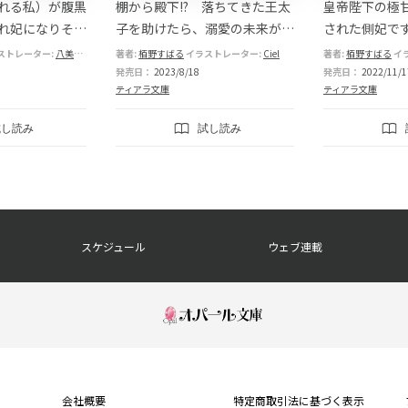
れる私）が腹黒
棚から殿下!? 落ちてきた王太
皇帝陛下の極
れ妃になりそう
子を助けたら、溺愛の未来が待
された側妃で
編～
っていました
マになりまし
ストレーター:
八美☆わん
著者:
栢野すばる
イラストレーター:
Ciel
著者:
栢野すばる
イ
発売日：
2023/8/18
発売日：
2022/11/1
ティアラ文庫
ティアラ文庫
試し読み
試し読み
スケジュール
ウェブ連載
会社概要
特定商取引法に基づく表示