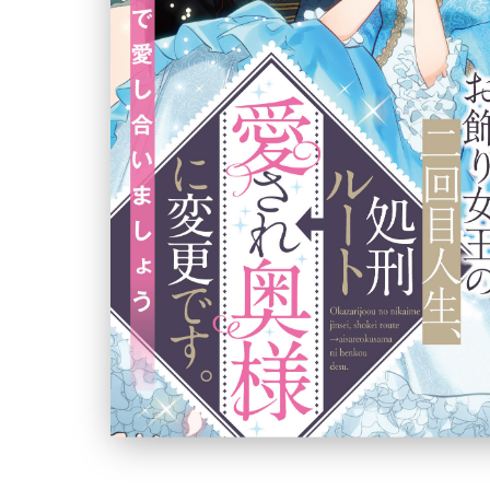
ュ
ー
文
庫