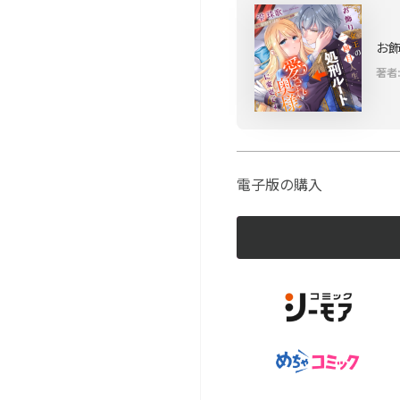
お
著者
電子版の購入