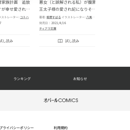
甘家族計画 追放
悪女（と誤解される私）が腹黒
強がり令嬢は
すが幸せ愛されマ
王太子様の愛され妃になりそう
られたい 光
た
です!?
圧倒的独占欲
ラストレーター:
コトハ
著者:
栢野すばる
イラストレーター:
八美☆わん
著者:
笹木らいか
イ
ん
7
発売日：
2021/4/16
発売日：
2026/3/
ティアラ文庫
ティアラ文庫
試し読み
試し読み
ランキング
お知らせ
プライバシーポリシー
利用規約