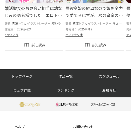
婚活聖女のお見合い相手は幼な
悪役令嬢の継母なので娘を全力
悪
甘
じみの勇者様でした エロトラ
で愛でるはずが、氷の皇帝の心
侯
ップダンジョン攻略なんて聞い
を溶かしてしまったようです
重
著者:
真波トウカ
イラストレーター:
緋いろ
著者:
真波トウカ
イラストレーター:
ちょめ仔
著
てません！
発売日：
2026/4/24
発売日：
2025/4/17
発
e-ティアラ
ティアラ文庫
テ
試し読み
試し読み
フ
トップページ
作品一覧
スケジュール
ッ
ウェブ連載
ランキング
お知らせ
タ
ー
フ
ナ
ッ
ヘルプ
お問い合わせ
ビ