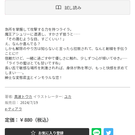
試し読み
ー
文
急所を掌握して攻撃する力を持つライラ。
庫
魔王アシュリーに遭遇し、すかさず狙うと……
「その蔑むような目、すごくいい！」
え、なんか喜んでる？
しかも解除のやり方は知らないと言ったら拉致されて、なんと射精を手伝う
ことに!?
宿敵だけど、一緒に過ごす中で優しさに触れ、少しずつ心が傾いてゆき――。
「ライラの蜜はとても甘いですね」
長い舌で敏感な場所を刺激されれば、身体が熱を帯び、もっと快感を求めて
しまい……。
紳士な変態君主とインモラルな恋！
著者:
真波トウカ
イラストレーター:
ユカ
販売日：
2024/7/19
e-ティアラ
定価：￥880（税込）
お気に入り登録