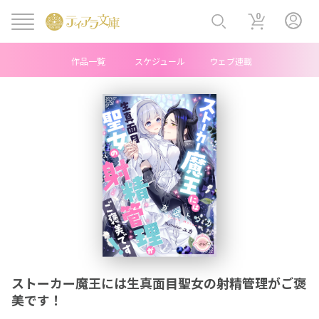
0
作品一覧
スケジュール
ウェブ連載
ヘ
ッ
ダ
ー
中
央
メ
ストーカー魔王には生真面目聖女の射精管理がご褒
ニ
美です！
ュ