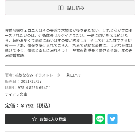
試し読み
ー
文
侯爵令嬢ヴェロニカはその美貌で求婚者が後を絶たない。けれど私がプロポ
庫
ーズされたいのは、近衛隊長セルゲイさまだけ。一途に想いを伝え続けた
ら、超絶お堅くて恋愛に疎いはずの彼が豹変し!? そして迎えた甘すぎる初
夜――。「さあ、快楽を受け入れてごらん」巧みで執拗な愛撫に、うぶな身体は
蕩けてゆく。快感と幸せに溺れそう！ 堅物近衛隊長×夢見る令嬢、年の差
溺愛婚物語。
著者:
花菱ななみ
イラストレーター:
駒田ハチ
販売日：
2021/12/17
ISBN：
978-4-8296-6947-1
ティアラ文庫
定価：￥792（税込）
お気に入り登録