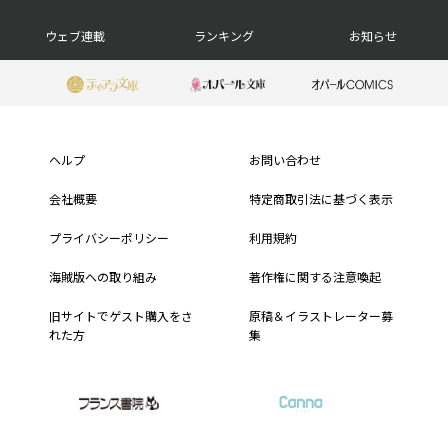
ッ
ウェブ連載
ランキング
お知らせ
タ
ー
フ
ナ
ッ
ヘルプ
お問い合わせ
ビ
タ
会社概要
特定商取引法に基づく表示
ー
プライバシーポリシー
利用規約
メ
海賊版への取り組み
著作権に関する注意喚起
ニ
旧サイトでゲスト購入をさ
原稿＆イラストレーター募
れた方
集
ュ
ー