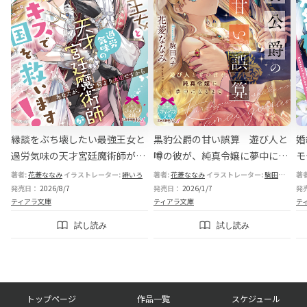
出
縁談をぶち壊したい最強王女と
黒豹公爵の甘い誤算 遊び人と
婚
身
過労気味の天才宮廷魔術師が甘
噂の彼が、純真令嬢に夢中にな
モ
いキスで国を救います！
るまで
カ
著者:
花菱ななみ
イラストレーター:
緋いろ
著者:
花菱ななみ
イラストレーター:
駒田ハチ
著
で
発売日：
2026/8/7
発売日：
2026/1/7
発
ティアラ文庫
ティアラ文庫
テ
試し読み
試し読み
フ
トップページ
作品一覧
スケジュール