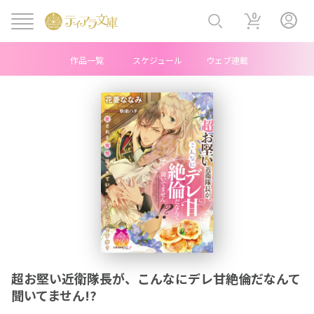
0
作品一覧
スケジュール
ウェブ連載
ヘ
ッ
ダ
ー
中
央
メ
超お堅い近衛隊長が、こんなにデレ甘絶倫だなんて
ニ
聞いてません!?
ュ